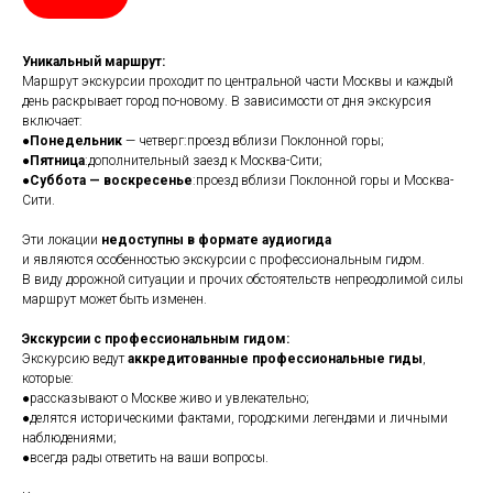
Уникальный маршрут:
Маршрут экскурсии проходит по центральной части Москвы и каждый
день раскрывает город по-новому. В зависимости от дня экскурсия
включает:
●
Понедельник
— четверг:проезд вблизи Поклонной горы;
●
Пятница
:дополнительный заезд к Москва-Сити;
●
Суббота — воскресенье
:проезд вблизи Поклонной горы и Москва-
Сити.
Эти локации
недоступны в формате аудиогида
и являются особенностью экскурсии с профессиональным гидом.
В виду дорожной ситуации и прочих обстоятельств непреодолимой силы
маршрут может быть изменен.
Экскурсии с профессиональным гидом:
Экскурсию ведут
аккредитованные профессиональные гиды
,
которые:
●рассказывают о Москве живо и увлекательно;
●делятся историческими фактами, городскими легендами и личными
наблюдениями;
●всегда рады ответить на ваши вопросы.